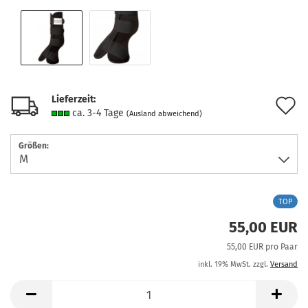
Lieferzeit:
A
ca. 3-4 Tage
(Ausland abweichend)
d
Größen:
M
TOP
55,00 EUR
55,00 EUR pro Paar
inkl. 19% MwSt. zzgl.
Versand