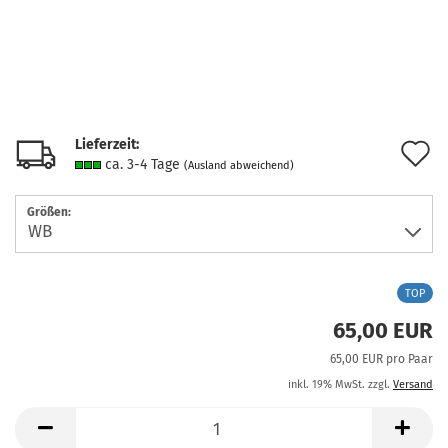
Lieferzeit:
A
ca. 3-4 Tage
(Ausland abweichend)
d
Größen:
M
TOP
65,00 EUR
65,00 EUR pro Paar
inkl. 19% MwSt. zzgl.
Versand