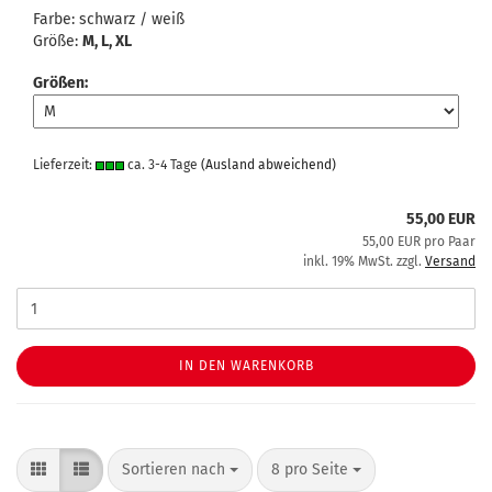
Farbe: schwarz / weiß
Größe:
M, L, XL
Größen:
Lieferzeit:
ca. 3-4 Tage
(Ausland abweichend)
55,00 EUR
55,00 EUR pro Paar
inkl. 19% MwSt. zzgl.
Versand
IN DEN WARENKORB
Sortieren nach
pro Seite
Sortieren nach
8 pro Seite