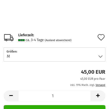
Lieferzeit:
A
ca. 3-4 Tage
(Ausland abweichend)
d
Größen:
M
45,00 EUR
45,00 EUR pro Paar
inkl. 19% MwSt. zzgl.
Versand