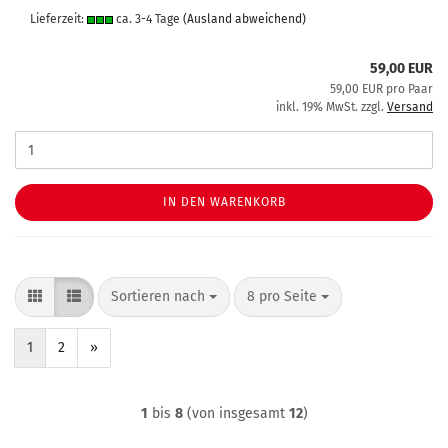
Lieferzeit:
ca. 3-4 Tage
(Ausland abweichend)
59,00 EUR
59,00 EUR pro Paar
inkl. 19% MwSt. zzgl.
Versand
IN DEN WARENKORB
Sortieren nach
pro Seite
Sortieren nach
8 pro Seite
1
2
»
1
bis
8
(von insgesamt
12
)