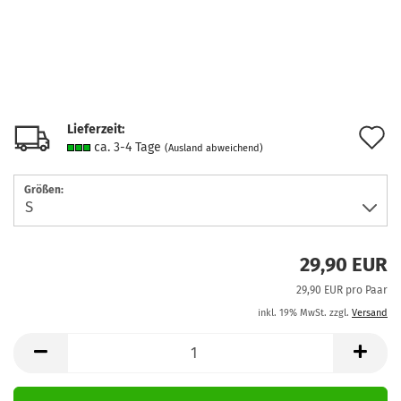
Lieferzeit:
A
ca. 3-4 Tage
(Ausland abweichend)
d
Größen:
M
29,90 EUR
29,90 EUR pro Paar
inkl. 19% MwSt. zzgl.
Versand